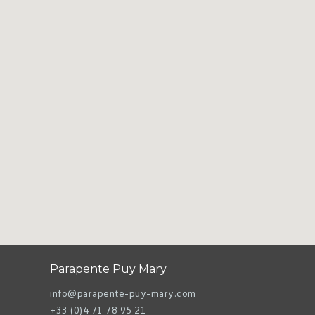
Parapente Puy Mary
info@parapente-puy-mary.com
+33 (0)4 71 78 95 21