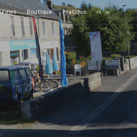
têmes
Boutique
Pratique
FR
NL