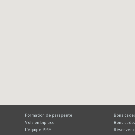
Formation de parapente
Bons cade
Vols en biplace
Bons cadea
L'équipe PPM
Réserver e