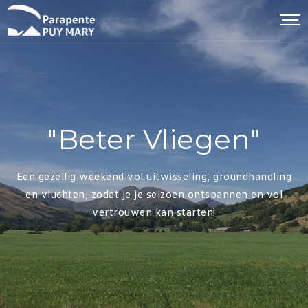
"Beter Vliegen"
Een gezellig weekend vol uitwisseling, groundhandling
en vluchten, zodat je je seizoen ontspannen en vol
vertrouwen kan starten!